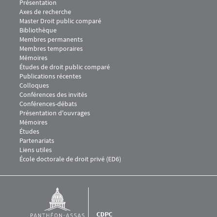
Menu Footer CDPC 1
Présentation
Axes de recherche
Master Droit public comparé
Bibliothèque
Menu Footer CDPC 2
Membres permanents
Membres temporaires
Mémoires
Études de droit public comparé
Menu Footer CDPC 3
Publications récentes
Colloques
Conférences des invités
Conférences-débats
Présentation d'ouvrages
Menu Footer CDPC 4
Mémoires
Études
Menu Footer CDPC 5
Partenariats
Liens utiles
École doctorale de droit privé (ED6)
CDPC