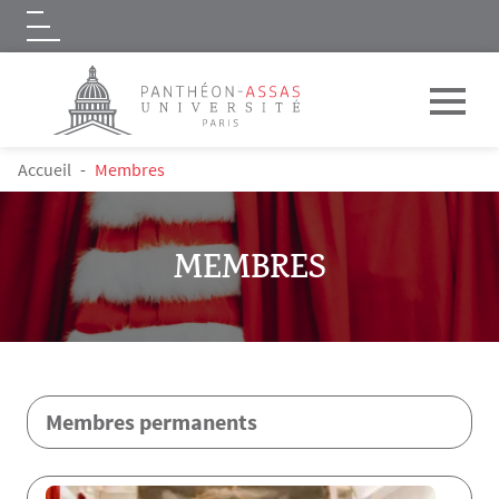
Logo
Aller au contenu principal
FIL D'ARIANE
Accueil
Membres
MEMBRES
Contenu
Membres permanents