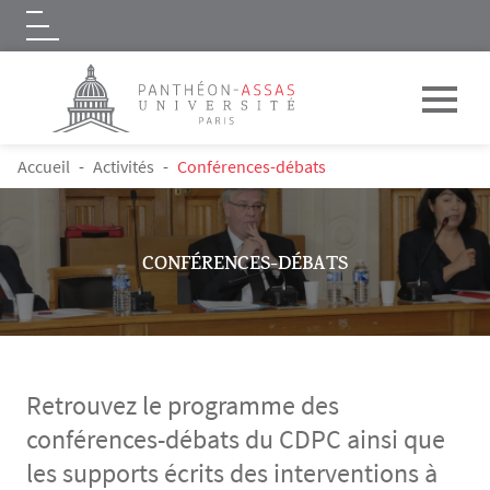
Logo
Aller au contenu principal
FIL D'ARIANE
Accueil
Activités
Conférences-débats
CONFÉRENCES-DÉBATS
Retrouvez le programme des
conférences-débats du CDPC ainsi que
les supports écrits des interventions à