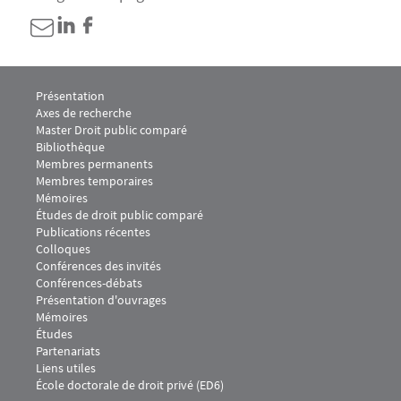
Menu Footer CDPC 1
Présentation
Axes de recherche
Master Droit public comparé
Bibliothèque
Menu Footer CDPC 2
Membres permanents
Membres temporaires
Mémoires
Études de droit public comparé
Menu Footer CDPC 3
Publications récentes
Colloques
Conférences des invités
Conférences-débats
Présentation d'ouvrages
Menu Footer CDPC 4
Mémoires
Études
Menu Footer CDPC 5
Partenariats
Liens utiles
École doctorale de droit privé (ED6)