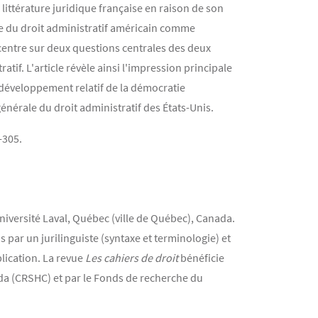
 littérature juridique française en raison de son
le du droit administratif américain comme
entre sur deux questions centrales des deux
atif. L'article révèle ainsi l'impression principale
-développement relatif de la démocratie
nérale du droit administratif des États-Unis.
5-305.
université Laval, Québec (ville de Québec), Canada.
 par un jurilinguiste (syntaxe et terminologie) et
lication. La revue
Les cahiers de droit
bénéficie
da (CRSHC) et par le Fonds de recherche du