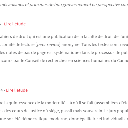
es mécanismes et principes de bon gouvernement en perspective co
4 -
Lire l'étude
cahiers de droit qui est une publication de la faculté de droit de l'u
 comité de lecture (
peer review
) anonyme. Tous les textes sont revus
s les notes de bas de page est systématique dans le processus de pub
ncours par le Conseil de recherches en sciences humaines du Cana
14 -
Lire l'étude
 la quintessence de la modernité. Là où il se fait (assemblées d'éle
es des cours de justice où siège, passif mais souverain, le jury popula
'une société démocratique moderne, donc égalitaire et individualist