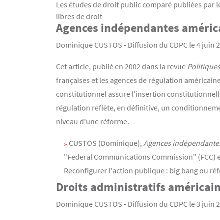
Les études de droit public comparé publiées par l
libres de droit
Agences indépendantes américa
Contenu
Texte
Dominique CUSTOS - Diffusion du CDPC le 4 juin 2
Cet article, publié en 2002 dans la revue
Politique
françaises et les agences de régulation américaine
constitutionnel assure l'insertion constitutionne
régulation reflète, en définitive, un conditionnem
niveau d'une réforme.
CUSTOS (Dominique),
Agences indépendantes 
"Federal Communications Commission" (FCC) et 
Reconfigurer l'action publique : big bang ou ré
Droits administratifs américain
Dominique CUSTOS - Diffusion du CDPC le 3 juin 