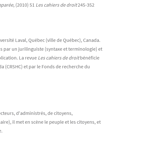
mparée
, (2010) 51
Les cahiers de droit
245-352
niversité Laval, Québec (ville de Québec), Canada.
 par un jurilinguiste (syntaxe et terminologie) et
lication. La revue
Les cahiers de droit
bénéficie
da (CRSHC) et par le Fonds de recherche du
cteurs, d'administrés, de citoyens,
ire), il met en scène le peuple et les citoyens, et
e.