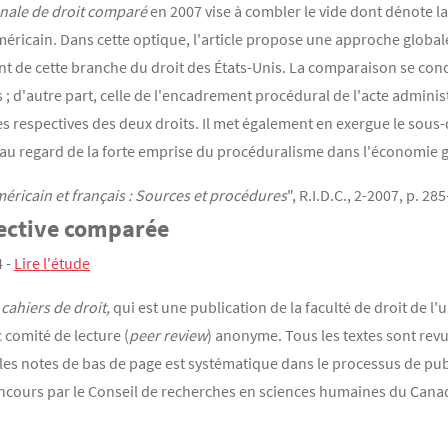
nale de droit comparé
en 2007 vise à combler le vide dont dénote la
méricain. Dans cette optique, l'article propose une approche globa
 de cette branche du droit des États-Unis. La comparaison se conc
s ; d'autre part, celle de l'encadrement procédural de l'acte administr
es respectives des deux droits. Il met également en exergue le sous
u regard de la forte emprise du procéduralisme dans l'économie gé
méricain et français : Sources et procédures
", R.I.D.C., 2-2007, p. 28
ective comparée
4 -
Lire l'étude
cahiers de droit,
qui est une publication de la faculté de droit de l'
 comité de lecture (
peer review
) anonyme. Tous les textes sont revus
s les notes de bas de page est systématique dans le processus de pub
ncours par le Conseil de recherches en sciences humaines du Cana