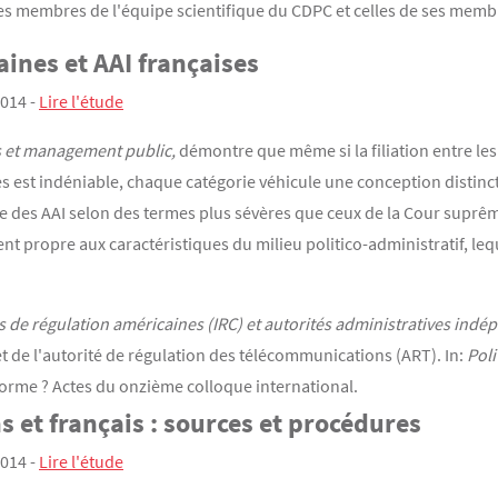
es membres de l'équipe scientifique du CDPC et celles de ses membr
ines et AAI françaises
014 -
Lire l'étude
s et management public,
démontre que même si la filiation entre le
s est indéniable, chaque catégorie véhicule une conception distincte
lle des AAI selon des termes plus sévères que ceux de la Cour suprê
ent propre aux caractéristiques du milieu politico-administratif, leq
de régulation américaines (IRC) et autorités administratives indép
de l'autorité de régulation des télécommunications (ART). In:
Pol
forme ? Actes du onzième colloque international.
s et français : sources et procédures
2014 -
Lire l'étude