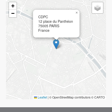
Géolocalisation
+
−
×
CDPC
12 place du Panthéon
75005
PARIS
France
Leaflet
|
© OpenStreetMap contributors © CARTO