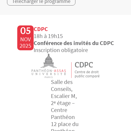
Télécharger le programme
05
CDPC
18h à 19h15
NOV
Conférence des invités du CDPC
2025
Inscription obligatoire
Salle des
Conseils,
Escalier M,
2ᵉ étage –
Centre
Panthéon
12 place du
Panthéon,