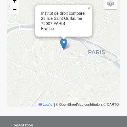
+
−
×
Institut de droit comparé
28 rue Saint Guillaume
75007
PARIS
France
Leaflet
|
© OpenStreetMap contributors © CARTO
Menu Footer CDPC 1
Présentation