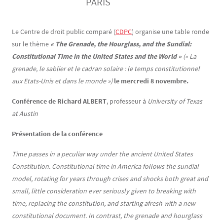
PARIS
Contenu
Texte
Le Centre de droit public comparé (
CDPC
) organise une table ronde
sur le thème
« The Grenade, the Hourglass, and the Sundial:
Constitutional Time in the United States and the World »
(« La
grenade, le sablier et le cadran solaire : le temps constitutionnel
aux Etats-Unis et dans le monde »)
le mercredi 8 novembre.
Conférence de Richard ALBERT
, professeur à
University of Texas
at Austin
Présentation de la conférence
Time passes in a peculiar way under the ancient United States
Constitution. Constitutional time in America follows the sundial
model, rotating for years through crises and shocks both great and
small, little consideration ever seriously given to breaking with
time, replacing the constitution, and starting afresh with a new
constitutional document. In contrast, the grenade and hourglass