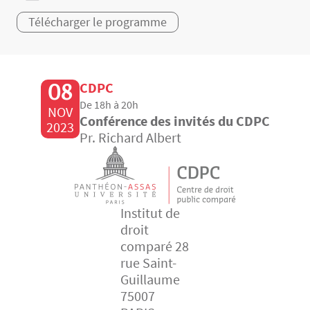
Télécharger le programme
08
CDPC
De 18h à 20h
NOV
Conférence des invités du CDPC
2023
Pr. Richard Albert
Institut de
droit
comparé 28
rue Saint-
Guillaume
75007