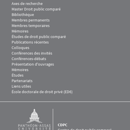
Axes de recherche
Master Droit public comparé
Bibliothèque
Menu Footer CDPC 2
Membres permanents
Membres temporaires
Mémoires
Études de droit public comparé
Menu Footer CDPC 3
Publications récentes
Colloques
Conférences des invités
Conférences-débats
Présentation d'ouvrages
Menu Footer CDPC 4
Mémoires
Études
Menu Footer CDPC 5
Partenariats
Liens utiles
École doctorale de droit privé (ED6)
CDPC
Centre de droit pubilc comparé