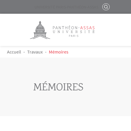
Menu liste site Custom EN
RECHERCHER
UNIVERSITÉ PARIS-PANTHÉON-ASSAS
Logo
Aller au contenu principal
FIL D'ARIANE
Accueil
Travaux
Mémoires
MÉMOIRES