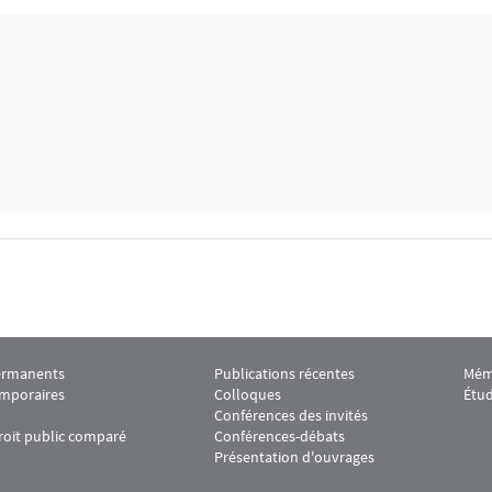
ermanents
Publications récentes
Mém
er CDPC 2
Menu Footer CDPC 3
Men
mporaires
Colloques
Étu
Conférences des invités
roit public comparé
Conférences-débats
Présentation d'ouvrages