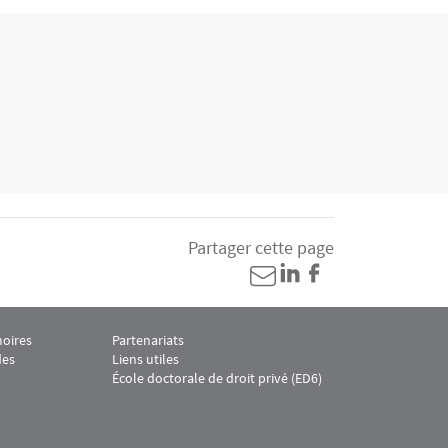
Partager cette page
oires
Partenariats
u Footer CDPC 4
Menu Footer CDPC 5
des
Liens utiles
École doctorale de droit privé (ED6)