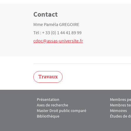
Contact
Texte
Mme Paméla GREGOIRE
Tél : + 33 (0) 1 44 41 89 99
cdpc@assas-universite.fr
Travaux
Présentation
Membres p
Menu Footer CDPC 1
Menu Foot
Axes de recherche
Membres te
Master Droit public comparé
Mémoires
Bibliothèque
Études de d